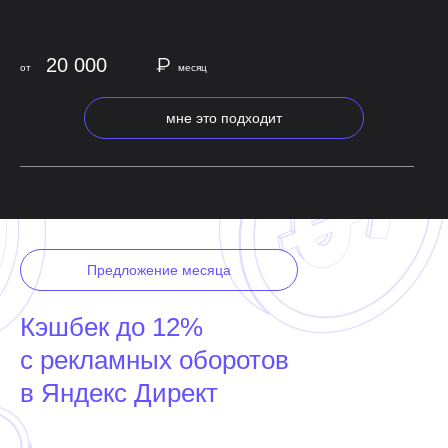
₽
20 000
от
месяц
мне это подходит
Предложение месяца
Кэшбек до 12%
с рекламных оборотов
в Яндекс Директ