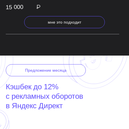
₽
15 000
мне это подходит
Предложение месяца
Кэшбек до 12%
с рекламных оборотов
в Яндекс Директ