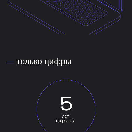
—
только цифры
лет
на рынке