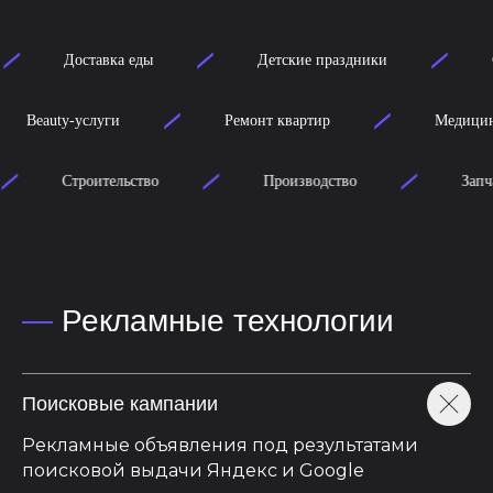
Доставка еды
Детские праздники
СМ
одилеры
Beauty-услуги
Ремонт квартир
Строительство
Производство
Запчасти
—
Рекламные технологии
Поисковые кампании
Рекламные объявления под результатами
поисковой выдачи Яндекс и Google