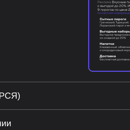
(РСЯ)
нии