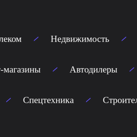
еком
Недвижимость
Д
нтернет-магазины
Автодиле
Спецтехника
Строительс