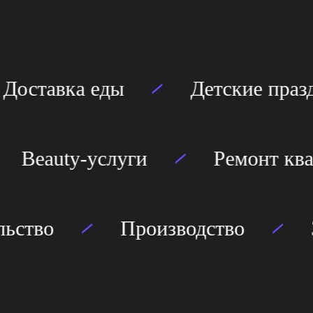
оставка еды
Детские празд
ры
Beauty-услуги
Рем
тво
Производство
Зап