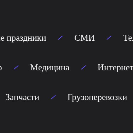
 праздники
СМИ
Тел
квартир
Медицина
И
апчасти
Грузоперевозки