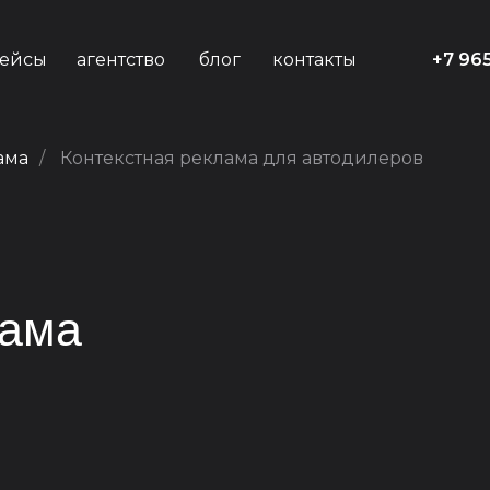
ейсы
агентство
блог
контакты
+7 96
ама
/
Контекстная реклама для автодилеров
лама